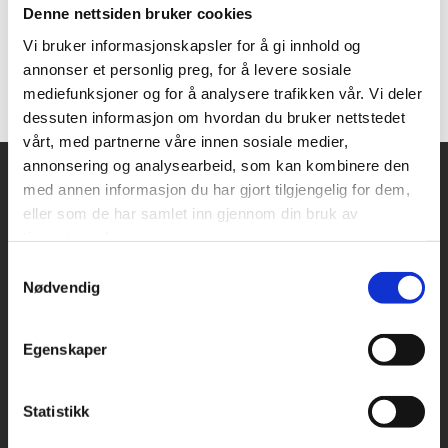
en gang i kvartalet. Hvor? Blyge Harry Bar,
Denne nettsiden bruker cookies
Østervåg 41, Stavanger. Når? 30.mars kl 18 til 21.
Vi bruker informasjonskapsler for å gi innhold og
Tema kommer snart!! Sett av datoen.
annonser et personlig preg, for å levere sosiale
07.03.2023
Sist oppdatert 22.08.2023
mediefunksjoner og for å analysere trafikken vår. Vi deler
dessuten informasjon om hvordan du bruker nettstedet
vårt, med partnerne våre innen sosiale medier,
annonsering og analysearbeid, som kan kombinere den
med annen informasjon du har gjort tilgjengelig for dem,
Snarveier
Kontakt oss
eller som de har samlet inn gjennom din bruk av
tjenestene deres.
Presse
Samtykkevalg
Nødvendig
Bilder og logoer
Stilling ledig
Egenskaper
Personvernerklæring
Statistikk
Cookieerklæring