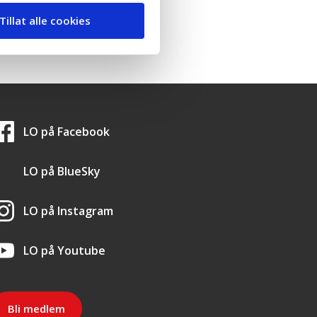
Tillat alle cookies
LO i sosiale medier
LO på
Facebook
LO på
BlueSky
LO på
Instagram
LO på
Youtube
Bli medlem