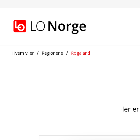
Ansatte
Gå til hovedinnhold
Gå til navigasjon
Hvem vi er
Regionene
Rogaland
Her er