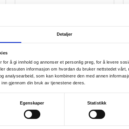
Kontakt
Marcela Molina
Detaljer
organisasjonsarbeider
kies
Telefon:
+4791805363
 for å gi innhold og annonser et personlig preg, for å levere sos
E-post:
Marcela.Molina@lo.no
deler dessuten informasjon om hvordan du bruker nettstedet vårt,
og analysearbeid, som kan kombinere den med annen informasjon d
 inn gjennom din bruk av tjenestene deres.
Egenskaper
Statistikk