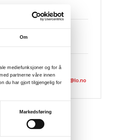
Kontakt
Aron Jacobsen Schaanning
Om
faglig ungdomssekretær
Telefon:
+4740066410
iale mediefunksjoner og for å
E-post:
 med partnerne våre innen
aron.jacobsen.schaanning@lo.no
u har gjort tilgjengelig for
Markedsføring