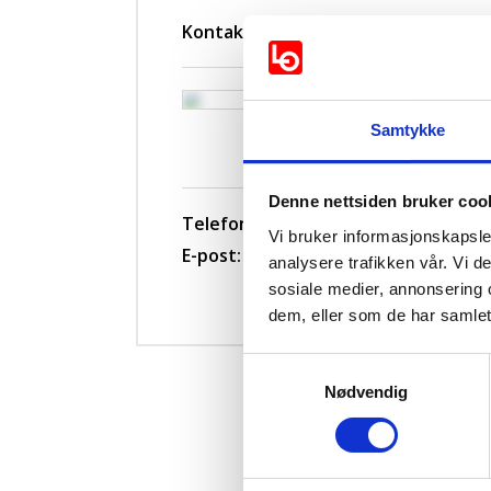
Kontakt
Eirin Kristin Sund
Samtykke
regionleder
Denne nettsiden bruker coo
Telefon:
+4799541957
Vi bruker informasjonskapsler
E-post:
eirin.kristin.sund@lo.no
analysere trafikken vår. Vi 
sosiale medier, annonsering 
dem, eller som de har samlet
Samtykkevalg
Nødvendig