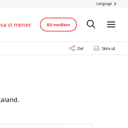
Language
va vi mener
Bli medlem
Del
Skriv ut
galand.