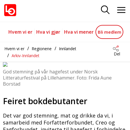
Feiret forfatterdebutanter
Gå til hovedinnhold
Gå til navigasjon
Hvem vi er
Hva vi gjør
Hva vi mener
Bli medlem
Hvem vi er
Regionene
Innlandet
Del
Arkiv-Innlandet
God stemning på vår hagefest under Norsk
Litteraturfestival på Lillehammer. Foto: Frida Aune
Borstad
Feiret bokdebutanter
Det var god stemning, mat og drikke da vi, i
samarbeid med Forfatterforbundet, Creo og
Fagforbundet, inviterte til hagefest i forbindelse