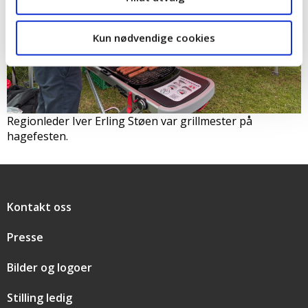
Kun nødvendige cookies
Regionleder Iver Erling Støen var grillmester på
hagefesten.
Snarveier
Kontakt oss
Presse
Bilder og logoer
Stilling ledig