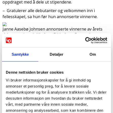
oppdraget med å dele ut stipendene.
– Gratulerer alle debutanter og velkommen inn i
fellesskapet, sa hun før hun annonserte vinnerne.
Janne Aasebø Johnsen annonserte vinnerne av årets
debutantstipend. Alle foto: Frida Aune Borstad
To forfattere fikk utdelt debutantstipender. Vinnerne av
årets stipender var Fabian Christensen i kategorien
Samtykke
Detaljer
Om
barne- og ungdomslitteratur for sin bok Kompis og
Marie Kinge i kategorien voksen skjønnlitteratur for Du
lurer ikke meg.
Denne nettsiden bruker cookies
Vi bruker informasjonskapsler for å gi innhold og
Debutantstipendene deles ut av LO, Forfatterforbundet
annonser et personlig preg, for å levere sosiale
og Fagforbundet.
Les mer om juryens begrunnelse og
mediefunksjoner og for å analysere trafikken vår. Vi deler
vinnerne på forfatterforbundets nettside
.
dessuten informasjon om hvordan du bruker nettstedet
Se bilder fra hagefesten:
vårt, med partnerne våre innen sosiale medier,
annonsering og analysearbeid, som kan kombinere den