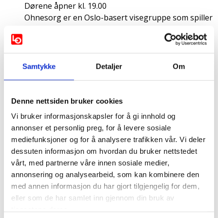
Dørene åpner kl. 19.00
Ohnesorg er en Oslo-basert visegruppe som spiller
det de selv beskriver som subversiv visesang.
Gruppa spiller både egne låter samt tolkninger av
tradisjonelle arbeider- og frigjøringssanger.
Hva kunne passet bedre til 1. mai? Vi gleder oss.
Samtykke
Detaljer
Om
1. mai- program i Vestre Toten
Denne nettsiden bruker cookies
Kolbu
Vi bruker informasjonskapsler for å gi innhold og
10.00 Korpsmusikk på Meieriplassen
annonser et personlig preg, for å levere sosiale
10.45 1.mai appell og korpsmusikk på
mediefunksjoner og for å analysere trafikken vår. Vi deler
Idrettsplassen
dessuten informasjon om hvordan du bruker nettstedet
vårt, med partnerne våre innen sosiale medier,
13.00 Arrangement på Labo
annonsering og analysearbeid, som kan kombinere den
Toten Janitsjar spiller
med annen informasjon du har gjort tilgjengelig for dem,
Fagligpolitiske appeller:
eller som de har samlet inn gjennom din bruk av
Nina Evang Lønstad, Fagforbundet
tjenestene deres.