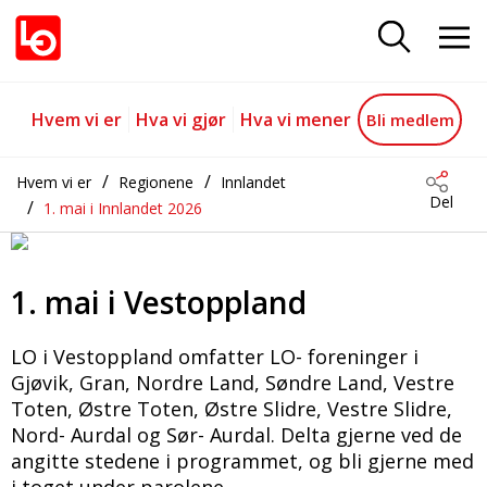
1. mai i Vestoppland
Gå til hovedinnhold
Gå til navigasjon
Hvem vi er
Hva vi gjør
Hva vi mener
Bli medlem
Hvem vi er
Regionene
Innlandet
Del
1. mai i Innlandet 2026
1. mai i Vestoppland
LO i Vestoppland omfatter LO- foreninger i
Gjøvik, Gran, Nordre Land, Søndre Land, Vestre
Toten, Østre Toten, Østre Slidre, Vestre Slidre,
Nord- Aurdal og Sør- Aurdal. Delta gjerne ved de
angitte stedene i programmet, og bli gjerne med