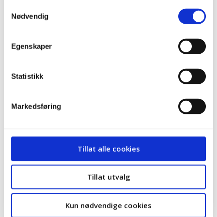
Benedicte Lånke, Norsk Sykepleierforbund
Samtykkevalg
Nødvendig
13.30 Tog fra Labo til Godshuset
14.00 Arrangement på Godshuset
Egenskaper
Talere:
Ann Mathilde Jostad, Utdanningsforbundet
Anne Hagenborg, Arbeiderpartiet
Statistikk
Hans Olav Lahlum, SV
Servering av kaffe og vafler
Markedsføring
1. mai- program i Nordre Land
Tillat alle cookies
Dokka
Bedehuset med start kl 11.00
Tillat utvalg
Taler ved Sunniva Ludvigsen (AP), One Enerud (SV)
og Gry Kristin Slethei (UDF). Silje Aasli fra
Randsfjordmuseet innleder om
Kun nødvendige cookies