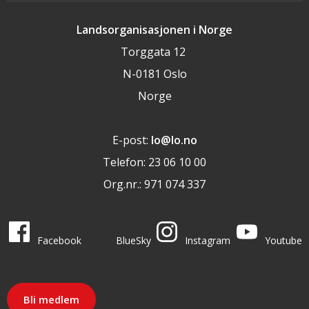
Landsorganisasjonen i Norge
Torggata 12
N-0181 Oslo
Norge
E-post:
lo@lo.no
Telefon: 23 06 10 00
Org.nr.: 971 074 337
LO i sosiale medier
LO på
LO på
LO på
LO på
Facebook
BlueSky
Instagram
Youtube
Bli medlem