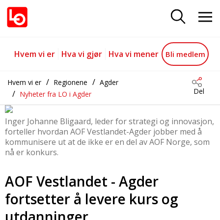
Vestlandet - Agder ikke konkurs
Gå til hovedinnhold
Gå til navigasjon
Hvem vi er
Hva vi gjør
Hva vi mener
Bli medlem
Hvem vi er
Regionene
Agder
Del
Nyheter fra LO i Agder
Inger Johanne Bligaard, leder for strategi og innovasjon,
forteller hvordan AOF Vestlandet-Agder jobber med å
kommunisere ut at de ikke er en del av AOF Norge, som
nå er konkurs.
AOF Vestlandet - Agder
fortsetter å levere kurs og
utdanninger