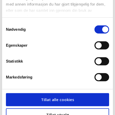
med annen informasjon du har gjort tilgjengelig for dem,
eller som de har samlet inn gjennom din bruk av
tjenestene deres.
Samtykkevalg
Nødvendig
Egenskaper
Statistikk
Markedsføring
Zishan Ahmed, rådgiver utdanningsområdet økonomi
og administrasjon, tilholdssted Kristiansand, sammen
Tillat alle cookies
med Line Hansen, rådgiver utdanningsområdet helse og
oppvekst, også tilholdssted Kristiansand.
Tillat utvalg