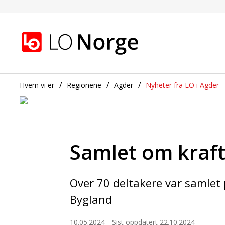
Kraftkonferanse i vakr
Gå til hovedinnhold
Gå til navigasjon
Hvem vi er
Regionene
Agder
Nyheter fra LO i Agder
Samlet om kraf
Over 70 deltakere var samlet 
Bygland
10.05.2024
Sist oppdatert 22.10.2024