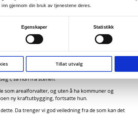
 inn gjennom din bruk av tjenestene deres.
Egenskaper
Statistikk
rkenes kommune og medlem av Energikommisjonen, pekte
ompetansesenter for utvikling av fornybar energi. Dette
 ofte ikke sitter med selv, og kan være vanskelig for
kies
Tillat utvalg
seg i, sa hun fra scenen.
lle som arealforvalter, og uten å ha kommuner og
 noen ny kraftutbygging, fortsatte hun.
dette. Da trenger vi god veiledning fra de som kan det