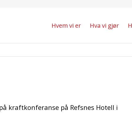
e Setesdal
Hvem vi er
Hva vi gjør
H
t
på kraftkonferanse på Refsnes Hotell i