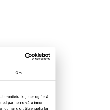
Om
iale mediefunksjoner og for å
 med partnerne våre innen
u har gjort tilgjengelig for