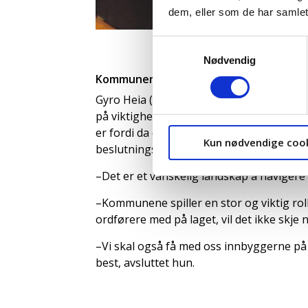
dem, eller som de har samlet
Samtykkevalg
Nødvendig
Kommunenes roller og utfordringer
Gyro Heia (Sp), tidligere ordfører i Bi
på viktigheten av å få til et nasjonalt k
er fordi da dette er kunnskap politikerne
Kun nødvendige coo
beslutningstakerne.
–Det er et vanskelig landskap å navigere 
–Kommunene spiller en stor og viktig ro
ordførere med på laget, vil det ikke skje
–Vi skal også få med oss innbyggerne på 
best, avsluttet hun.