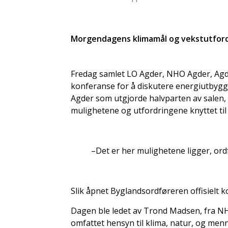
Morgendagens klimamål og vekstutfor
Fredag samlet LO Agder, NHO Agder, Ag
konferanse for å diskutere energiutbyggin
Agder som utgjorde halvparten av salen,
mulighetene og utfordringene knyttet til
–Det er her mulighetene ligger, ord
Slik åpnet Byglandsordføreren offisielt 
Dagen ble ledet av Trond Madsen, fra NH
omfattet hensyn til klima, natur, og me