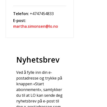
Telefon:
+4747454833
E-post:
martha.simonsen@lo.no
Nyhetsbrev
Ved å fylle inn din e-
postadresse og trykke på
knappen «Start
abonnement», samtykker
du til at LO kan sende deg
nyhetsbrev på e-post til
den e-postadressen som