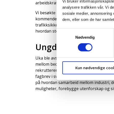
Vi bruker informasjonskapsler
arbeidskraft.
analysere trafikken vår. Vi 
Vi besøkte også Nye Veier og Statens v
sosiale medier, annonsering 
kommende veiprosjekter i regionen. Diss
dem, eller som de har samlet
trafikksikkerhet, næringsutvikling og arb
hvordan store offentlige investeringer p
Samtykkevalg
Nødvendig
Ungdom, fagbrev og
Uka ble avsluttet hos Nymo i Grimstad, 
mellom bedriften, Grimstad ungdomsHub
Kun nødvendige coo
rekrutterer unge som står utenfor skole o
fagbrev i sveising. Fem ungdommer er all
på hvordan samarbeid mellom industri, d
muligheter, forebygge utenforskap og si