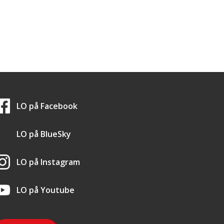
LO i sosiale medier
LO på
Facebook
LO på
BlueSky
LO på
Instagram
LO på
Youtube