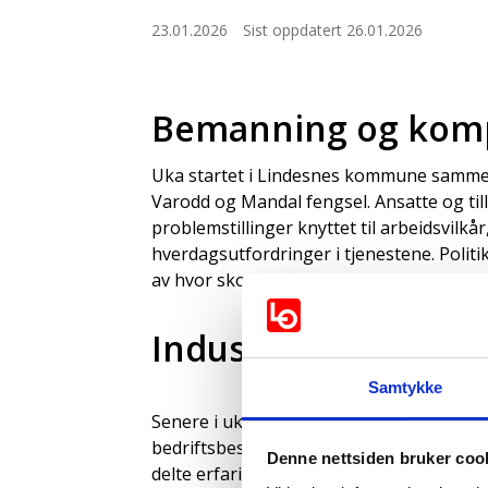
23.01.2026
Sist oppdatert 26.01.2026
Bemanning og kom
Uka startet i Lindesnes kommune samme
Varodd og Mandal fengsel. Ansatte og tilli
problemstillinger knyttet til arbeidsvi
hverdagsutfordringer i tjenestene. Politik
av hvor skoen trykker, og hvor det trengs
Industri, infrastruk
Samtykke
Senere i uka gikk turen til Lyngdal, der B
bedriftsbesøk. Her møtte vi tillitsvalgte
Denne nettsiden bruker coo
delte erfaringer om produksjon, arbeids