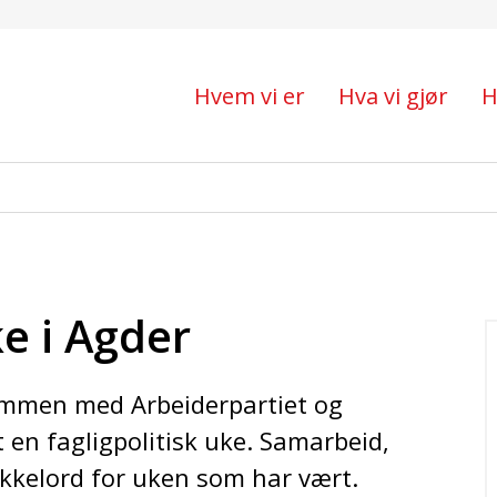
Hvem vi er
Hva vi gjør
H
ke i Agder
mmen med Arbeiderpartiet og
en fagligpolitisk uke. Samarbeid,
økkelord for uken som har vært.