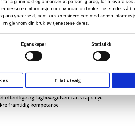
 for å gi innhold og annonser et personlig preg, for å levere sos
deler dessuten informasjon om hvordan du bruker nettstedet vårt,
egvesen, som orienterte om pågående og
og analysearbeid, som kan kombinere den med annen informasjon d
e prosjektene er avgjørende både for
 inn gjennom din bruk av tjenestene deres.
eidsplasser, og møtene ga verdifull innsikt i
åvirker lokalsamfunn og arbeidsliv.
Egenskaper
Statistikk
 inkludering
hvor vi fikk høre om et imponerende samarbeid
, NAV Agder og Agder fylkeskommune. Prosjektet
kies
Tillat utvalg
g arbeidsliv, og gir dem muligheten til å ta
erede godt i gang. Dette er et konkret eksempel
et offentlige og fagbevegelsen kan skape nye
kre framtidig kompetanse.