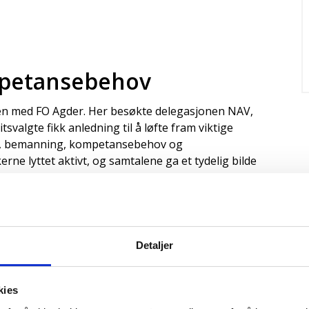
petansebehov
n med FO Agder. Her besøkte delegasjonen NAV,
tsvalgte fikk anledning til å løfte fram viktige
lkår, bemanning, kompetansebehov og
erne lyttet aktivt, og samtalene ga et tydelig bilde
 politiske grep.
tur og arbeidsliv
Detaljer
erryAlloc åpnet dørene for et innholdsrikt
 fra Styrke og Fellesforbundet, samt HR-sjefen, som
kies
miljø og behovet for stabil og kompetent