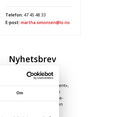
Telefon:
47 45 48 33
E-post:
martha.simonsen@lo.no
Nyhetsbrev
Ved å fylle inn din e-
postadresse og trykke på
knappen «Start abonnement»,
samtykker du til at LO kan
Om
sende deg nyhetsbrev på e-
post til den e-postadressen
som du oppgir.