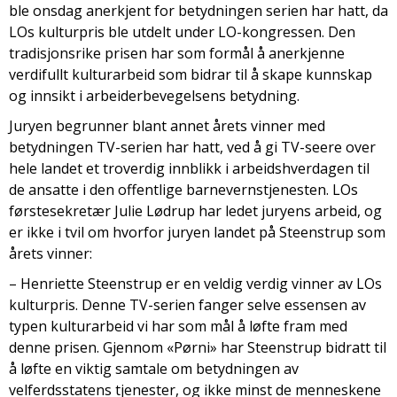
ble onsdag anerkjent for betydningen serien har hatt, da
LOs kulturpris ble utdelt under LO-kongressen. Den
tradisjonsrike prisen har som formål å anerkjenne
verdifullt kulturarbeid som bidrar til å skape kunnskap
og innsikt i arbeiderbevegelsens betydning.
Juryen begrunner blant annet årets vinner med
betydningen TV-serien har hatt, ved å gi TV-seere over
hele landet et troverdig innblikk i arbeidshverdagen til
de ansatte i den offentlige barnevernstjenesten. LOs
førstesekretær Julie Lødrup har ledet juryens arbeid, og
er ikke i tvil om hvorfor juryen landet på Steenstrup som
årets vinner:
– Henriette Steenstrup er en veldig verdig vinner av LOs
kulturpris. Denne TV-serien fanger selve essensen av
typen kulturarbeid vi har som mål å løfte fram med
denne prisen. Gjennom «Pørni» har Steenstrup bidratt til
å løfte en viktig samtale om betydningen av
velferdsstatens tjenester, og ikke minst de menneskene