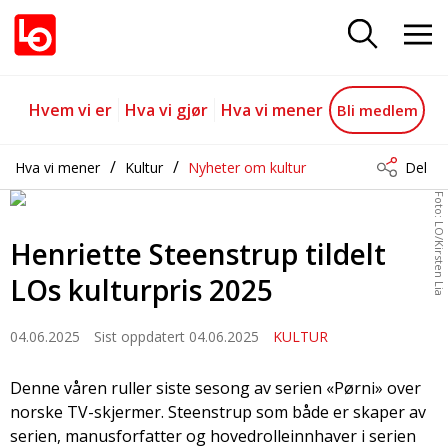
LOs kulturpris 2025 tildeles Henr
Gå til hovedinnhold
Gå til navigasjon
Hvem vi er
Hva vi gjør
Hva vi mener
Bli medlem
Hva vi mener
Kultur
Nyheter om kultur
Del
Foto: LO/Kirsten Lia
Henriette Steenstrup tildelt
LOs kulturpris 2025
04.06.2025
Sist oppdatert 04.06.2025
KULTUR
Denne våren ruller siste sesong av serien «Pørni» over
norske TV-skjermer. Steenstrup som både er skaper av
serien, manusforfatter og hovedrolleinnhaver i serien