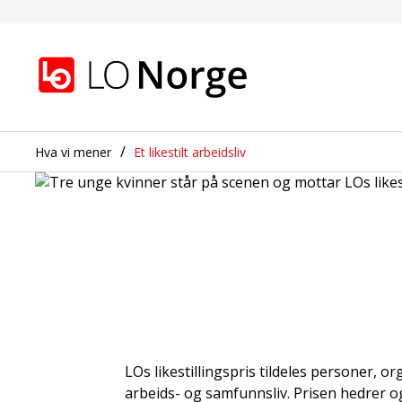
LOs likestillingspris
Gå til hovedinnhold
Gå til navigasjon
Hva vi mener
Et likestilt arbeidsliv
LOs likestillingspris tildeles personer, o
arbeids- og samfunnsliv. Prisen hedrer og