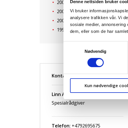
2009: Krisesentersekretariatet
Denne nettsiden bruker coo
Vi bruker informasjonskapsler
2005: Rosemarie Köhn
analysere trafikken vår. Vi 
2001: Anne-Cath Vestly
sosiale medier, annonsering 
1997: Gro Harlem Brundtland
dem, eller som de har samlet
Samtykkevalg
Nødvendig
Kontakt
Kun nødvendige coo
Linn Andersen
Spesialrådgiver
Telefon:
+4792695675