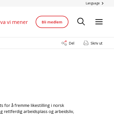
Language
va vi mener
Bli medlem
Del
Skriv ut
s for å fremme likestilling i norsk
g rettferdig arbeidsplass og arbeidsliv,