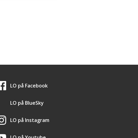
LO i sosiale medier
LO på
Facebook
LO på
BlueSky
LO på
Instagram
LO på
Youtube