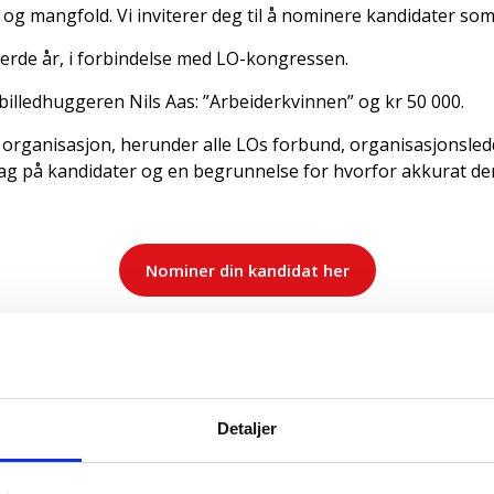
g og mangfold. Vi inviterer deg til å nominere kandidater s
fjerde år, i forbindelse med LO-kongressen.
 billedhuggeren Nils Aas: ”Arbeiderkvinnen” og kr 50 000.
s organisasjon, herunder alle LOs forbund, organisasjonsledd 
g på kandidater og en begrunnelse for hvorfor akkurat denn
Nominer din kandidat her
LLINGSPRIS
a Åberg Kristiansen og Maren Lundby
Detaljer