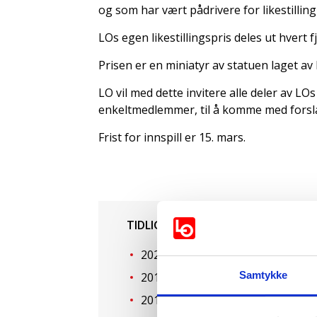
og som har vært pådrivere for likestillin
LOs egen likestillingspris deles ut hvert 
Prisen er en miniatyr av statuen laget av
LO vil med dette invitere alle deler av LO
enkeltmedlemmer, til å komme med forsla
Frist for innspill er 15. mars.
TIDLIGERE VINNERE AV LOS LIKESTI
2022: Susanne Mortensen, Sandr
Samtykke
2017: Kadra Yusuf
2013: Inger Vagle og Ellen Møller