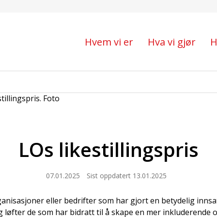
Hvem vi er
Hva vi gjør
H
LOs likestillingspris
07.01.2025
Sist oppdatert 13.01.2025
rganisasjoner eller bedrifter som har gjort en betydelig innsat
 løfter de som har bidratt til å skape en mer inkluderende o