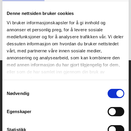
Du ettersender dokumentasjon på kostnader.
Dokumentasjon ettersendes kun dersom søknaden
Denne nettsiden bruker cookies
din er blitt innvilget
Vi bruker informasjonskapsler for å gi innhold og
Stipend utbetales.
annonser et personlig preg, for å levere sosiale
Stipend utbetales hver måned. Stipendet vil være på
mediefunksjoner og for å analysere trafikken vår. Vi deler
din konto en til to måneder etter at
dessuten informasjon om hvordan du bruker nettstedet
dokumentasjonen er mottatt, avhengig av
vårt, med partnerne våre innen sosiale medier,
tidspunktet det er blitt sendt inn.
annonsering og analysearbeid, som kan kombinere den
med annen informasjon du har gjort tilgjengelig for dem,
eller som de har samlet inn gjennom din bruk av
Snarveier
Kontakt oss
tjenestene deres.
Samtykkevalg
Presse
Nødvendig
Bilder og logoer
Egenskaper
Stilling ledig
Personvernerklæring
Statistikk