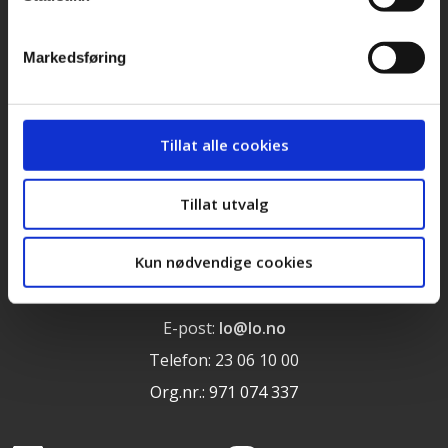
Cookieerklæring
Markedsføring
LOs handlingsprogram og uttalelser 2025
Tillat alle cookies
Landsorganisasjonen i Norge
Torggata 12
Tillat utvalg
N-0181 Oslo
Kun nødvendige cookies
Norge
E-post:
lo@lo.no
Telefon: 23 06 10 00
Org.nr.: 971 074 337