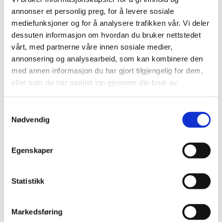
annonser et personlig preg, for å levere sosiale
mediefunksjoner og for å analysere trafikken vår. Vi deler
Snøen
stryk ut alle spor av Lars Ove Seljestad
dessuten informasjon om hvordan du bruker nettstedet
(Aschehoug)
vårt, med partnerne våre innen sosiale medier,
annonsering og analysearbeid, som kan kombinere den
I Snøen stryk ut alle spor skriver Seljestad poetisk om
med annen informasjon du har gjort tilgjengelig for dem,
barndom på siden av samfunnet. Familien fungerer ikke
eller som de har samlet inn gjennom din bruk av
etter at faren døde, men familien er likevel alt gutten
tjenestene deres.
har. En industribygd på Vestlandet er bakteppet for livet
som ikke er så greit for en som plutselig står utenfor.
Samtykkevalg
Nødvendig
Juryen
Egenskaper
Juryen består av:
Julie Lødrup, LOs ledelse, juryleder.
Statistikk
Eystein Hanssen, forbundsleder Forfatterforbundet.
Monica Boracco, forbundsleder Dramatikerforbundet.
Markedsføring