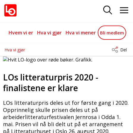
LOs litteraturpris 2020 - finaliste
Gå til hovedinnhold
Gå til navigasjon
Hvem vi er
Hva vi gjør
Hva vi mener
Bli medlem
Hva vi gjør
Del
LOs litteraturpris 2020 -
finalistene er klare
LOs litteraturpris deles ut for første gang i 2020.
Opprinnelig skulle prisen deles ut på
arbeiderlitteraturfestivalen Jernrosa i Odda 1.
mai. Prisen vil nå bli delt ut på et arrangement
på Litteraturhuset i Oslo 26. august 2020.