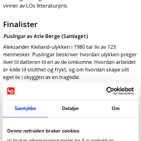
vinner av LOs litteraturpris.
Finalister
Puslingar
av Atle Berge (Samlaget)
Aleksander Kielland-ulykken i 1980 tar liv av 123
mennesker. Puslingar beskriver hvordan ulykken preger
livet til datteren til en av de omkomne. Hvordan arbeidet
er kilde til stolthet og frykt, og om hvordan skape sitt
eget liv i skyggen av en tragedie.
Vårs
av Amalie Kasin Lerstang (Cappelen Damm)
Samtykke
Detaljer
Om
Industrien og arbeiderbevegelsen er bakteppet for
Lerstangs dikt om oppvekst og ungdom i Notodden. Det
er morsomt, allment gjenkjennelig og spesifikt
Denne nettsiden bruker cookies
geografisk om hvordan stedet og historien rundt deg
former deg og aldri aldri er nøytralt.
Vi bruker informasjonskapsler for å gi innhold og