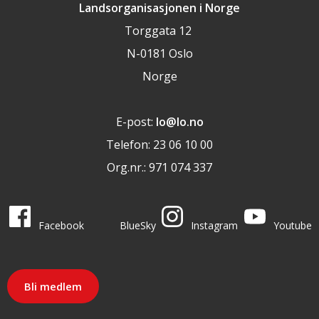
Landsorganisasjonen i Norge
Torggata 12
N-0181 Oslo
Norge
E-post:
lo@lo.no
Telefon: 23 06 10 00
Org.nr.: 971 074 337
LO i sosiale medier
LO på
LO på
LO på
LO på
Facebook
BlueSky
Instagram
Youtube
Bli medlem