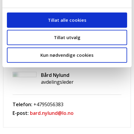
Mette Henriksen Aas, tidl. medlem av Fagforbundets
ledelse.
Juryens sekretær er Bård Nylund, leder av LOs
Tillat alle cookies
organisasjonsavdeling.
Tillat utvalg
Kun nødvendige cookies
Kontakt
Bård Nylund
avdelingsleder
Telefon:
+4795056383
E-post:
bard.nylund@lo.no