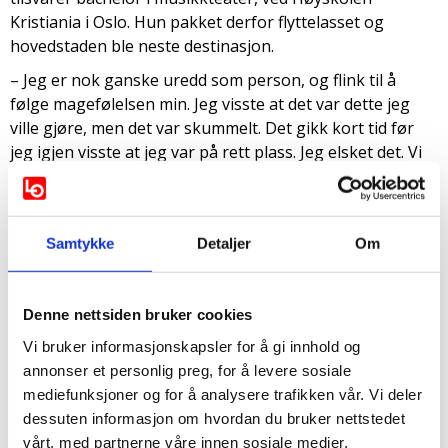
Kristiania i Oslo. Hun pakket derfor flyttelasset og
hovedstaden ble neste destinasjon.
– Jeg er nok ganske uredd som person, og flink til å
følge magefølelsen min. Jeg visste at det var dette jeg
ville gjøre, men det var skummelt. Det gikk kort tid før
jeg igjen visste at jeg var på rett plass. Jeg elsket det. Vi
hadde mye sang, bevegelse, skuespill og dans på skolen,
i tillegg til fag som entreprenørskap hvor de satte opp
en musikkteaterfestival fra idé til gjennomføring. Etter
Samtykke
Detaljer
Om
bachelorgraden tok hun et år kulturledelse ved OsloMet,
og fikk fordypet seg i blant annet prosjektledelse,
økonomi, budsjettering, søknadsskriving, markedsføring
Denne nettsiden bruker cookies
og kulturpolitikk.
Vi bruker informasjonskapsler for å gi innhold og
Dessverre kom pandemien i det Anne Birgitte og hennes
annonser et personlig preg, for å levere sosiale
medstudenter skulle sette opp avgangsforestillingen, og
mediefunksjoner og for å analysere trafikken vår. Vi deler
forestillingene ble derfor ikke satt opp som planlagt. Til
dessuten informasjon om hvordan du bruker nettstedet
tross for nederlaget ble avlysningen en katalysator for å
vårt, med partnerne våre innen sosiale medier,