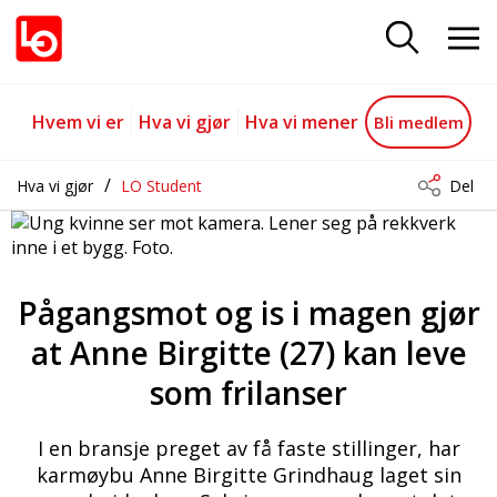
Intervju Anne Birgitte
Gå til hovedinnhold
Gå til navigasjon
Hvem vi er
Hva vi gjør
Hva vi mener
Bli medlem
Hva vi gjør
LO Student
Del
Pågangsmot og is i magen gjør
at Anne Birgitte (27) kan leve
som frilanser
I en bransje preget av få faste stillinger, har
karmøybu Anne Birgitte Grindhaug laget sin