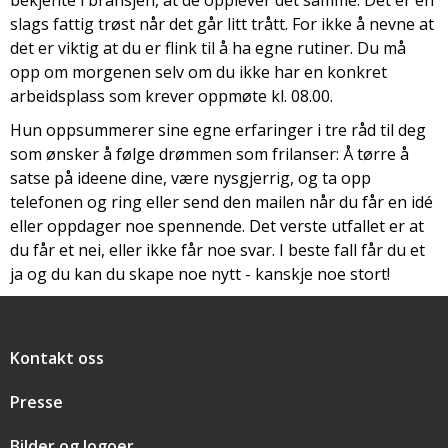
bekjente i bransjen, at de opplever det samme. Det er en
slags fattig trøst når det går litt trått. For ikke å nevne at
det er viktig at du er flink til å ha egne rutiner. Du må
opp om morgenen selv om du ikke har en konkret
arbeidsplass som krever oppmøte kl. 08.00.
Hun oppsummerer sine egne erfaringer i tre råd til deg
som ønsker å følge drømmen som frilanser: Å tørre å
satse på ideene dine, være nysgjerrig, og ta opp
telefonen og ring eller send den mailen når du får en idé
eller oppdager noe spennende. Det verste utfallet er at
du får et nei, eller ikke får noe svar. I beste fall får du et
ja og du kan du skape noe nytt - kanskje noe stort!
Snarveier
Kontakt oss
Presse
Bilder og logoer