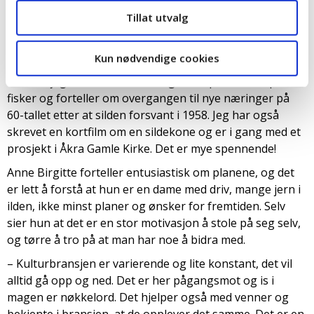
i å fortelle historien om storhetstiden med det store
Tillat utvalg
sildefisket i Åkrehamn, frem til 1950-tallet. I fjor sommer
utvidet jeg med enda et nytt prosjekt, nemlig en
Kun nødvendige cookies
teatervandring ombord i en vernet treskøyte fra 1961.
Her har jeg fått med en mannlig skuespiller som spiller
fisker og forteller om overgangen til nye næringer på
60-tallet etter at silden forsvant i 1958. Jeg har også
skrevet en kortfilm om en sildekone og er i gang med et
prosjekt i Åkra Gamle Kirke. Det er mye spennende!
Anne Birgitte forteller entusiastisk om planene, og det
er lett å forstå at hun er en dame med driv, mange jern i
ilden, ikke minst planer og ønsker for fremtiden. Selv
sier hun at det er en stor motivasjon å stole på seg selv,
og tørre å tro på at man har noe å bidra med.
– Kulturbransjen er varierende og lite konstant, det vil
alltid gå opp og ned. Det er her pågangsmot og is i
magen er nøkkelord. Det hjelper også med venner og