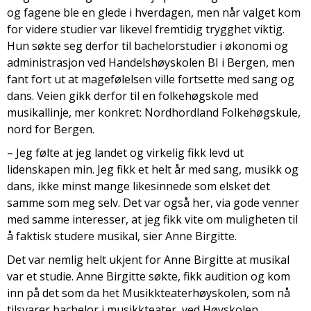
og fagene ble en glede i hverdagen, men når valget kom
for videre studier var likevel fremtidig trygghet viktig.
Hun søkte seg derfor til bachelorstudier i økonomi og
administrasjon ved Handelshøyskolen BI i Bergen, men
fant fort ut at magefølelsen ville fortsette med sang og
dans. Veien gikk derfor til en folkehøgskole med
musikallinje, mer konkret: Nordhordland Folkehøgskule,
nord for Bergen.
– Jeg følte at jeg landet og virkelig fikk levd ut
lidenskapen min. Jeg fikk et helt år med sang, musikk og
dans, ikke minst mange likesinnede som elsket det
samme som meg selv. Det var også her, via gode venner
med samme interesser, at jeg fikk vite om muligheten til
å faktisk studere musikal, sier Anne Birgitte.
Det var nemlig helt ukjent for Anne Birgitte at musikal
var et studie. Anne Birgitte søkte, fikk audition og kom
inn på det som da het Musikkteaterhøyskolen, som nå
tilsvarer bachelor i musikkteater, ved Høyskolen