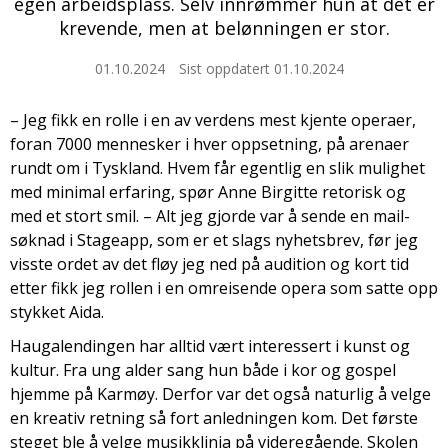
egen arbeidsplass. Selv innrømmer hun at det er
krevende, men at belønningen er stor.
01.10.2024
Sist oppdatert 01.10.2024
– Jeg fikk en rolle i en av verdens mest kjente operaer,
foran 7000 mennesker i hver oppsetning, på arenaer
rundt om i Tyskland. Hvem får egentlig en slik mulighet
med minimal erfaring, spør Anne Birgitte retorisk og
med et stort smil. – Alt jeg gjorde var å sende en mail-
søknad i Stageapp, som er et slags nyhetsbrev, før jeg
visste ordet av det fløy jeg ned på audition og kort tid
etter fikk jeg rollen i en omreisende opera som satte opp
stykket Aida.
Haugalendingen har alltid vært interessert i kunst og
kultur. Fra ung alder sang hun både i kor og gospel
hjemme på Karmøy. Derfor var det også naturlig å velge
en kreativ retning så fort anledningen kom. Det første
steget ble å velge musikklinja på videregående. Skolen