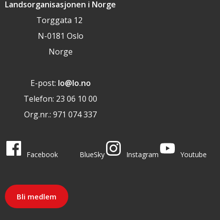
Landsorganisasjonen i Norge
Torggata 12
N-0181 Oslo
Norge
E-post:
lo@lo.no
Telefon: 23 06 10 00
Org.nr.: 971 074 337
LO i sosiale medier
LO på
LO på
LO på
LO på
Facebook
BlueSky
Instagram
Youtube
Bli medlem