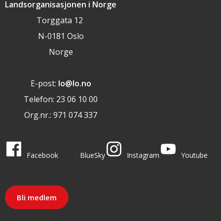
Landsorganisasjonen i Norge
Torggata 12
N-0181 Oslo
Norge
E-post:
lo@lo.no
Telefon: 23 06 10 00
Org.nr.: 971 074 337
LO i sosiale medier
LO på
LO på
LO på
LO på
Facebook
BlueSky
Instagram
Youtube
Bli medlem