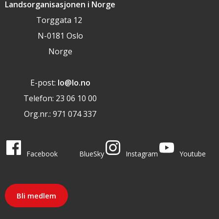
Landsorganisasjonen i Norge
Torggata 12
N-0181 Oslo
Norge
E-post:
lo@lo.no
Telefon: 23 06 10 00
Org.nr.: 971 074 337
LO i sosiale medier
LO på
LO på
LO på
LO på
Facebook
BlueSky
Instagram
Youtube
Bli medlem