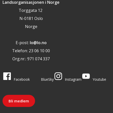
Landsorganisasjonen i Norge
Torggata 12
N-0181 Oslo
Norge
E-post:
lo@lo.no
Telefon: 23 06 10 00
Org.nr.: 971 074 337
LO i sosiale medier
LO på
LO på
LO på
LO på
Facebook
BlueSky
Instagram
Youtube
Bli medlem