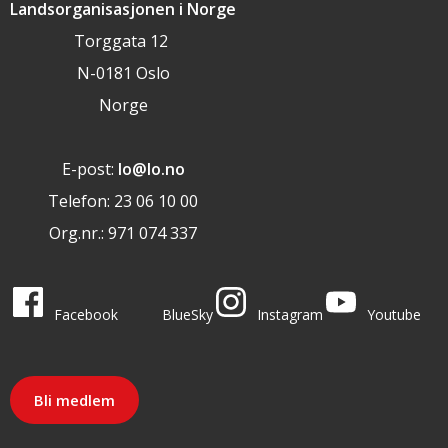
Landsorganisasjonen i Norge
Torggata 12
N-0181 Oslo
Norge
E-post:
lo@lo.no
Telefon: 23 06 10 00
Org.nr.: 971 074 337
LO i sosiale medier
LO på
LO på
LO på
LO på
Facebook
BlueSky
Instagram
Youtube
Bli medlem