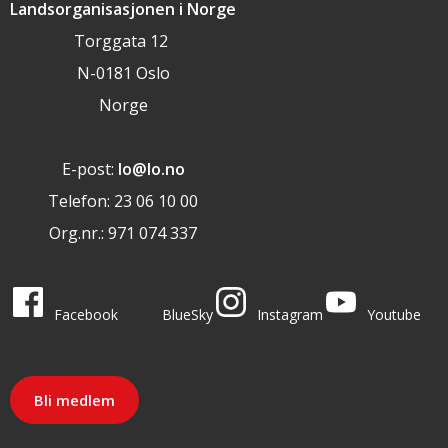
Landsorganisasjonen i Norge
Torggata 12
N-0181 Oslo
Norge
E-post:
lo@lo.no
Telefon: 23 06 10 00
Org.nr.: 971 074 337
LO i sosiale medier
LO på
LO på
LO på
LO på
Facebook
BlueSky
Instagram
Youtube
Bli medlem