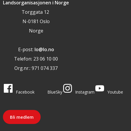
Landsorganisasjonen i Norge
Torggata 12
N-0181 Oslo
Norge
E-post:
lo@lo.no
Telefon: 23 06 10 00
Org.nr.: 971 074 337
LO i sosiale medier
LO på
LO på
LO på
LO på
Facebook
BlueSky
Instagram
Youtube
Bli medlem