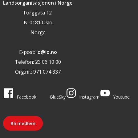
Landsorganisasjonen i Norge
Torggata 12
N-0181 Oslo
Norge
E-post:
lo@lo.no
Telefon: 23 06 10 00
Org.nr.: 971 074 337
LO i sosiale medier
LO på
LO på
LO på
LO på
Facebook
BlueSky
Instagram
Youtube
Bli medlem