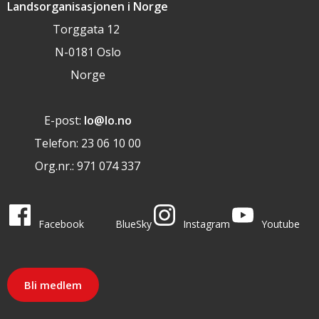
Landsorganisasjonen i Norge
Torggata 12
N-0181 Oslo
Norge
E-post:
lo@lo.no
Telefon: 23 06 10 00
Org.nr.: 971 074 337
LO i sosiale medier
LO på
LO på
LO på
LO på
Facebook
BlueSky
Instagram
Youtube
Bli medlem