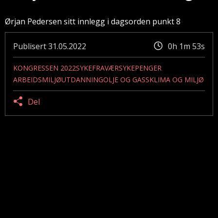
Ørjan Pedersen sitt innlegg i dagsorden punkt 8
Publisert
31.05.2022
0h 1m 53s
KONGRESSEN 2022
SYKEFRAVÆR
SYKEPENGER
ARBEIDSMILJØ
UTDANNING
OLJE OG GASS
KLIMA OG MILJØ
Del