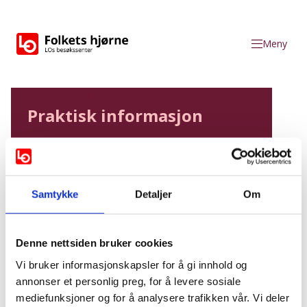
Gå til hovedinnhold
Meny
Folkets hjørne
Hva skjer
Praktisk informasjon
Tidspunkt
07.03.2025 kl. 11.00
Varighet
45 min
Språk
Norsk
Samtykke
Detaljer
Om
Pris
Gratis
Sted
Folkets hjørne, Youngs gate 29
Denne nettsiden bruker cookies
Påmelding
Vi bruker informasjonskapsler for å gi innhold og
annonser et personlig preg, for å levere sosiale
Kvinne, liv, frihet – eller
mediefunksjoner og for å analysere trafikken vår. Vi deler