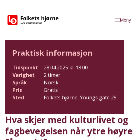
Gå til hovedinnhold
Meny
Folkets hjørne
Hva skjer
Praktisk informasjon
Tidspunkt
28.04.2025 kl. 18.00
Varighet
2 timer
Språk
Norsk
Pris
Gratis
Sted
Folkets hjørne, Youngs gate 29
Hva skjer med kulturlivet og
fagbevegelsen når ytre høyre