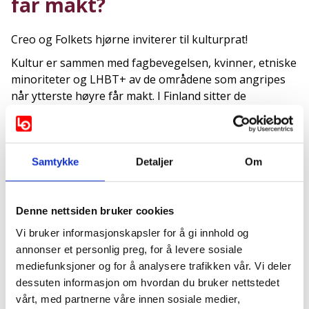
får makt?
Creo og Folkets hjørne inviterer til kulturprat!
Kultur er sammen med fagbevegelsen, kvinner, etniske
minoriteter og LHBT+ av de områdene som angripes
når ytterste høyre får makt. I Finland sitter de
høyreekstreme Sannfinnene i regjering sammen med
de konservative, og angrepene på kulturlivet og
fagbevegelsen er godt i gang. I flere land øker den
politiske kontrollen med kulturlivet og kunstnerisk
Samtykke
Detaljer
Om
ytringsfrihet knebles.
Norge er ikke imun mot en slik utvikling og vi som er
Denne nettsiden bruker cookies
opptatt av kulturens egenverdi og uavhengighet må
Vi bruker informasjonskapsler for å gi innhold og
tilegne oss kunnskap som gjør oss i stand til å
annonser et personlig preg, for å levere sosiale
motvirke en slik utvikling.
mediefunksjoner og for å analysere trafikken vår. Vi deler
I panelet:
dessuten informasjon om hvordan du bruker nettstedet
Hannah Wozene Kvam
vårt, med partnerne våre innen sosiale medier,