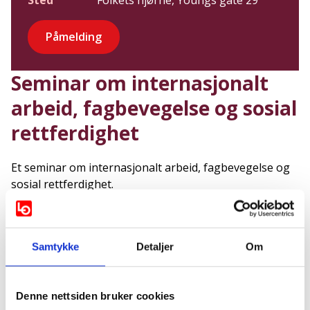
Sted
Folkets hjørne, Youngs gate 29
Påmelding
Seminar om internasjonalt
arbeid, fagbevegelse og sosial
rettferdighet
Et seminar om internasjonalt arbeid, fagbevegelse og
sosial rettferdighet.
I en tid preget av krig, konflikt og økende uro settes
både framtidstro og engasjement på prøve.
Seminaret finner sted på Folkets hjørne i Oslo: 9. juni
Samtykke
Detaljer
Om
2026 kl. 10.30-12.00.
Det vil også streames på Facebook. Husk påmelding.
Denne nettsiden bruker cookies
Program: