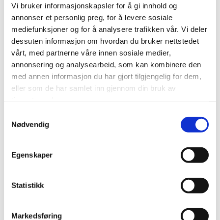
Åsmund Aukrust, Bistands- og utviklingsminister,
Vi bruker informasjonskapsler for å gi innhold og
åpner seminaret med regjeringens blikk på globale
annonser et personlig preg, for å levere sosiale
kriser, konsekvenser for mennesker som blir berørt og
mediefunksjoner og for å analysere trafikken vår. Vi deler
betydningen av fortsatt internasjonalt engasjement.
dessuten informasjon om hvordan du bruker nettstedet
Edmund Walton fra LOs internasjonale avdeling gir et
vårt, med partnerne våre innen sosiale medier,
overordnet perspektiv på fagbevegelsens
annonsering og analysearbeid, som kan kombinere den
internasjonale solidaritetsarbeid og kampen for
med annen informasjon du har gjort tilgjengelig for dem,
rettigheter og rettferdighet.
eller som de har samlet inn gjennom din bruk av
Hvordan påvirker verdenssituasjonen det
tjenestene deres.
internasjonale solidaritetsarbeidet, og hvordan
Samtykkevalg
bevarer vi troen på at innsats nytter? Jan Olav
Nødvendig
Andersen fra Norsk Folkehjelp belyser hvordan krig og
humanitære kriser påvirker solidaritetsarbeidet i
Egenskaper
praksis, og hvorfor det er viktig å bevare troen på at
innsats nytter.
Kvinner og jenters kamp for likeverd, likestilling og
Statistikk
rettigheter er ikke over.
Sylvi Bratten fra FOKUS retter søkelys mot kvinner og
jenters situasjon, kampen for likeverd og betydningen
Markedsføring